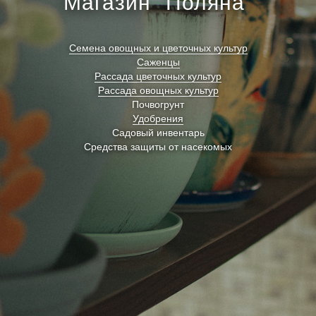
Магазин "Поляна"
Семена овощных и цветочных культур
Саженцы
Рассада цветочных культур
Рассада овощных культур
Почвогрунт
Удобрения
Садовый инвентарь
Средства защиты от насекомых