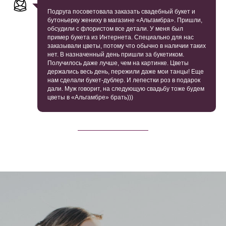
Подруга посоветовала заказать свадебный букет и
бутоньерку жениху в магазине «Альгамбра». Пришли,
обсудили с флористом все детали. У меня был
пример букета из Интернета. Специально для нас
заказывали цветы, потому что обычно в наличии таких
нет. В назначенный день пришли за букетиком.
Получилось даже лучше, чем на картинке. Цветы
держались весь день, пережили даже мои танцы! Еще
нам сделали букет-дублер. И лепестки роз в подарок
дали. Муж говорит, на следующую свадьбу тоже будем
цветы в «Альгамбре» брать)))