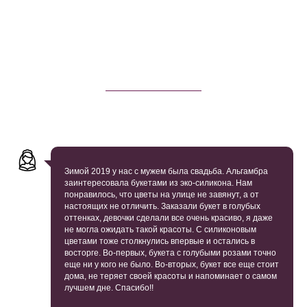
Зимой 2019 у нас с мужем была свадьба. Альгамбра
заинтересовала букетами из эко-силикона. Нам
понравилось, что цветы на улице не завянут, а от
настоящих не отличить. Заказали букет в голубых
оттенках, девочки сделали все очень красиво, я даже
не могла ожидать такой красоты. С силиконовым
цветами тоже столкнулись впервые и остались в
восторге. Во-первых, букета с голубыми розами точно
еще ни у кого не было. Во-вторых, букет все еще стоит
дома, не теряет своей красоты и напоминает о самом
лучшем дне. Спасибо!!