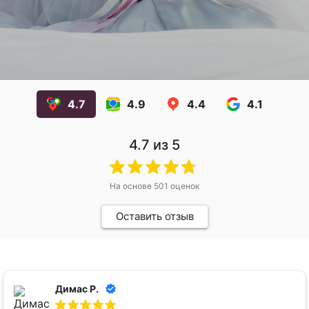
4.7
4.9
4.4
4.1
4.7
из 5
На основе
501
оценок
Оставить отзыв
Димас Р.